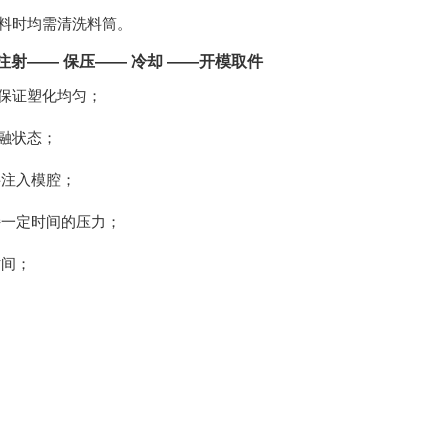
料时均需清洗料筒。
注射—— 保压—— 冷却 ——开模取件
保证塑化均匀；
融状态；
料注入模腔；
持一定时间的压力；
时间；
。