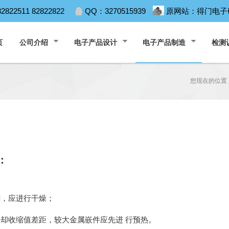
82822511 82822822
QQ：3270515939
原网站：
得门电子
页
公司介绍
电子产品设计
电子产品制造
检测
您现在的位置
：
潮，应进行干燥；
冷却收缩值差距，较大金属嵌件应先进 行预热。