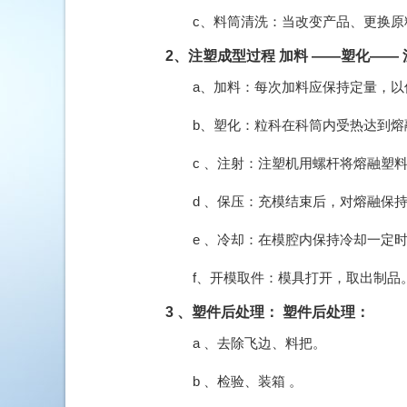
c、料筒清洗：当改变产品、更换原
2、注塑成型过程 加料 ——塑化—— 
a、加料：每次加料应保持定量，以
b、塑化：粒科在科筒内受热达到熔
c 、注射：注塑机用螺杆将熔融塑
d 、保压：充模结束后，对熔融保
e 、冷却：在模腔内保持冷却一定
f、开模取件：模具打开，取出制品
3 、塑件后处理： 塑件后处理：
a 、去除飞边、料把。
b 、检验、装箱 。