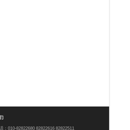
们
：010-82822680 82822616 82822511